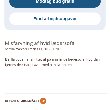
Modtag bud gratis
Om Materialer
Om Værktøj
Find arbejdsopgaver
GLARMESTER
Udskiftning Og Montage
Om Materialer
Misfarvning af hvid lædersofa
HANDYMAN
bettina marcher
/
marts 13, 2012 - 18:00
:
Tips Og Tricks
Kemi
En lilla pude har smittet af på min hvide lædersofa. Hvordan
fjernes det: Har prøvet med alm. læderrens.
Andet
Båd
GARTNER
Beplantning
Belægning
BESVAR SPØRGSMÅLET
Skadedyr
Om Værktøj