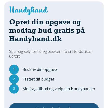
Regler Og Love
Udskiftning Og Montage
Om Materialer
Opret din opgave og
Tips Og Tests
modtag bud gratis på
VVS
Handyhand.dk
Montage Og Udskiftning
Reparation Og Vedligehold
Varme Og Energi
Spar dig selv for tid og besvær - få din to-do liste
udført
Andet
MALER
1
Beskriv din opgave
Indendørs
2
Fastæt dit budget
Udendørs
Kan Det Males?
3
Modtag tilbud og vælg din Handyhander
MURER
Nybygning
Reparationer