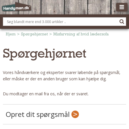
OM HANDYMAN.DK
FÅ 3 TILBUD
Hjem
>
Spørgehjørnet
>
Misfarvning af hvid lædersofa
ANNONCERING
Spørgehjørnet
BOLIG KØBERÅDGIVNING
TØMRER/SNEDKER
Vores håndværkere og eksperter svarer løbende på spørgsmål,
Montage Og Nybyg
eller måske er der en anden bruger som kan hjælpe dig.
Reparation Og Vedligehold
Alt Om Køkkenet
Du modtager en mail fra os, når der er svaret.
Om Materialer
Om Værktøj
Opret dit spørgsmål
Andet
ELEKTRIKER