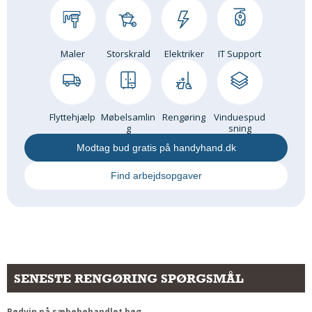
Maler
Storskrald
Elektriker
IT Support
Flyttehjælp
Møbelsamlin
Rengøring
Vinduespud
g
sning
Modtag bud gratis på handyhand.dk
Find arbejdsopgaver
SENESTE RENGØRING SPØRGSMÅL
Rødvin på sæbebehandlet bøg