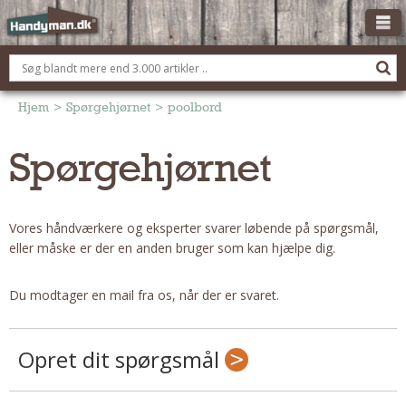
OM HANDYMAN.DK
FÅ 3 TILBUD
Hjem
>
Spørgehjørnet
>
poolbord
ANNONCERING
Spørgehjørnet
BOLIG KØBERÅDGIVNING
TØMRER/SNEDKER
Vores håndværkere og eksperter svarer løbende på spørgsmål,
Montage Og Nybyg
eller måske er der en anden bruger som kan hjælpe dig.
Reparation Og Vedligehold
Alt Om Køkkenet
Du modtager en mail fra os, når der er svaret.
Om Materialer
Om Værktøj
Opret dit spørgsmål
Andet
ELEKTRIKER