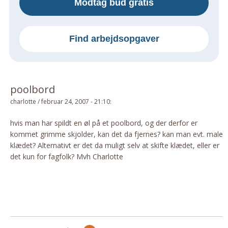
Modtag bud gratis
Om Materialer
Om Værktøj
Find arbejdsopgaver
GLARMESTER
Udskiftning Og Montage
Om Materialer
poolbord
HANDYMAN
charlotte
/
februar 24, 2007 - 21:10
:
Tips Og Tricks
Kemi
hvis man har spildt en øl på et poolbord, og der derfor er
kommet grimme skjolder, kan det da fjernes? kan man evt. male
Andet
klædet? Alternativt er det da muligt selv at skifte klædet, eller er
Båd
det kun for fagfolk? Mvh Charlotte
GARTNER
Beplantning
Belægning
Skadedyr
Om Værktøj