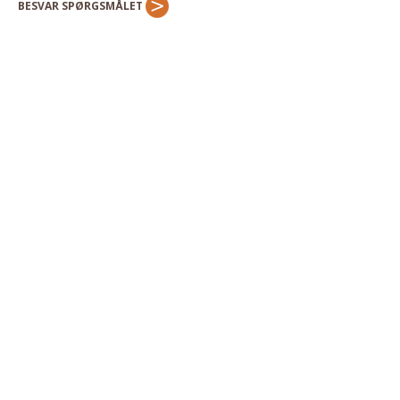
BESVAR SPØRGSMÅLET
Andet
RENGØRING
Rengøring Af Overflader
Pletleksikon