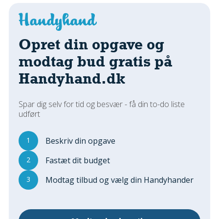
Regler Og Love
Udskiftning Og Montage
Om Materialer
Opret din opgave og
Tips Og Tests
modtag bud gratis på
VVS
Handyhand.dk
Montage Og Udskiftning
Reparation Og Vedligehold
Varme Og Energi
Spar dig selv for tid og besvær - få din to-do liste
udført
Andet
MALER
1
Beskriv din opgave
Indendørs
2
Fastæt dit budget
Udendørs
Kan Det Males?
3
Modtag tilbud og vælg din Handyhander
MURER
Nybygning
Reparationer