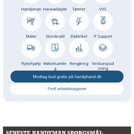
Handyman
Havearbejde
Tømrer
VVS
Maler
Storskrald
Elektriker
IT Support
Flyttehjælp
Møbelsamlin
Rengøring
Vinduespud
g
sning
Modtag bud gratis på handyhand.dk
Find arbejdsopgaver
SENESTE HANDYMAN SPØRGSMÅL