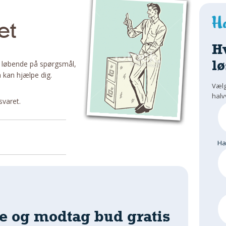
et
H
lø
 løbende på spørgsmål,
 kan hjælpe dig.
Vælg
halv
svaret.
H
e og modtag bud gratis