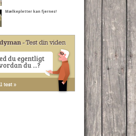
Mælkepletter kan fjernes!
dyman
- Test din viden
ed du egentligt
vordan du ...?
l test »