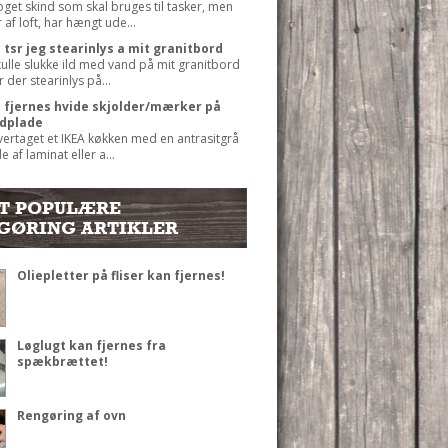
oget skind som skal bruges til tasker, men
 af loft, har hængt ude...
tsr jeg stearinlys a mit granitbord
kulle slukke ild med vand på mit granitbord
 der stearinlys på...
 fjernes hvide skjolder/mærker på
rdplade
vertaget et IKEA køkken med en antrasitgrå
 af laminat eller a...
T POPULÆRE
GØRING ARTIKLER
Oliepletter på fliser kan fjernes!
Løglugt kan fjernes fra
spækbrættet!
Rengøring af ovn