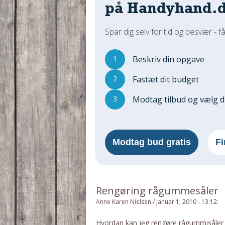
på Handyhand.
Spar dig selv for tid og besvær - få
1
Beskriv din opgave
2
Fastæt dit budget
3
Modtag tilbud og vælg 
Modtag bud gratis
Fi
Rengøring rågummesåler
Anne Karen Nielsen
/
januar 1, 2010 - 13:12
:
Hvordan kan jeg rengøre rågummisåler på