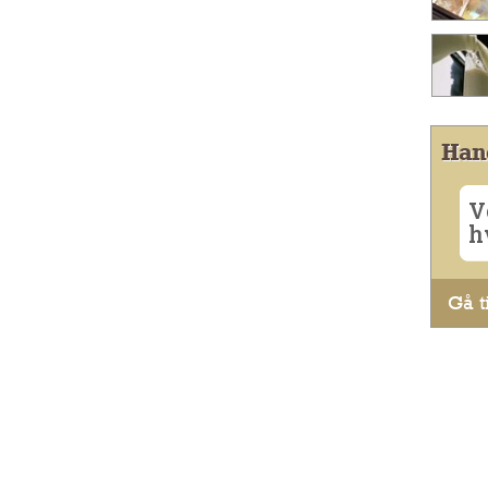
Han
V
h
Gå ti