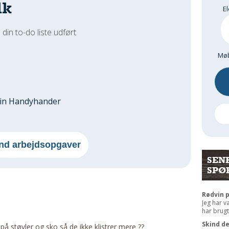
dk
El
 din to-do liste udført
Møb
din Handyhander
nd arbejdsopgaver
SEN
SPØ
Rødvin 
Jeg har v
har brugt
Skind de
 støvler og sko så de ikke klistrer mere ??