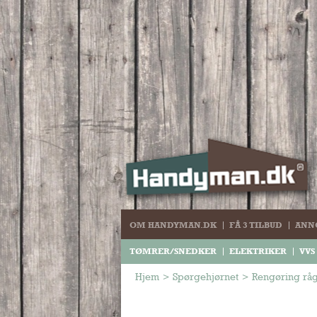
OM HANDYMAN.DK
FÅ 3 TILBUD
ANN
TØMRER/SNEDKER
ELEKTRIKER
VVS
Hjem
>
Spørgehjørnet
>
Rengøring rå