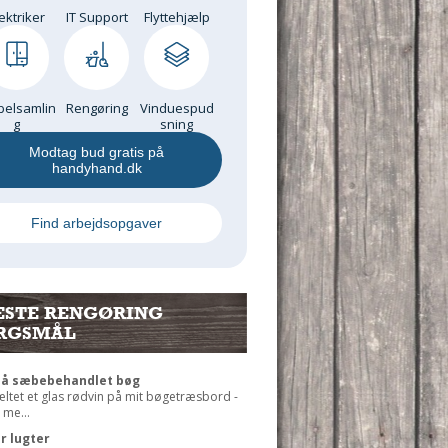
ektriker
IT Support
Flyttehjælp
elsamlin
Rengøring
Vinduespud
g
sning
Modtag bud gratis på
handyhand.dk
Find arbejdsopgaver
ESTE RENGØRING
RGSMÅL
på sæbebehandlet bøg
æltet et glas rødvin på mit bøgetræsbord -
 me...
r lugter