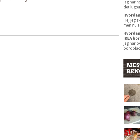
Jeg har n
det lugter
Hvordan 
Hej jeg s
men nu er
Hvordan
IKEA bo
Jeg har o
bordplade
MES
REN