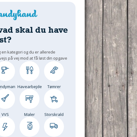
vad skal du have
st?
 en kategori og du er allerede
vejs på vej mod at få løst din opgave
andyman
Havearbejde
Tømrer
VVS
Maler
Storskrald