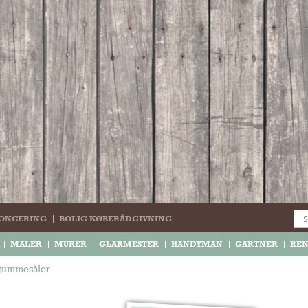
ONCERING
BOLIG KØBERÅDGIVNING
MALER
MURER
GLARMESTER
HANDYMAN
GARTNER
RE
gummesåler