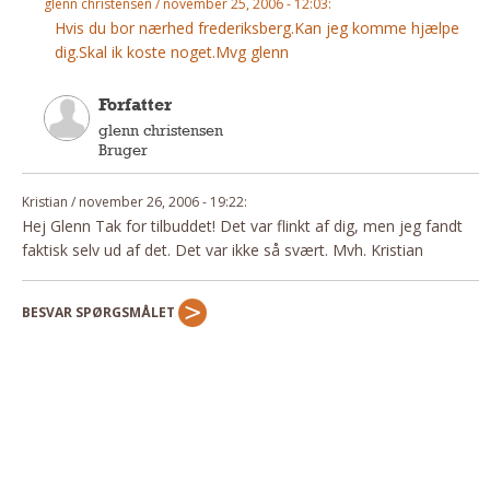
glenn christensen / november 25, 2006 - 12:03:
Andet
Hvis du bor nærhed frederiksberg.Kan jeg komme hjælpe
dig.Skal ik koste noget.Mvg glenn
RENGØRING
Rengøring Af Overflader
Forfatter
Pletleksikon
glenn christensen
Bruger
Kristian / november 26, 2006 - 19:22:
Hej Glenn Tak for tilbuddet! Det var flinkt af dig, men jeg fandt
faktisk selv ud af det. Det var ikke så svært. Mvh. Kristian
BESVAR SPØRGSMÅLET