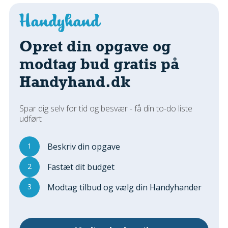
Regler Og Love
Udskiftning Og Montage
Om Materialer
Opret din opgave og
Tips Og Tests
modtag bud gratis på
VVS
Handyhand.dk
Montage Og Udskiftning
Reparation Og Vedligehold
Varme Og Energi
Spar dig selv for tid og besvær - få din to-do liste
udført
Andet
MALER
1
Beskriv din opgave
Indendørs
2
Fastæt dit budget
Udendørs
Kan Det Males?
3
Modtag tilbud og vælg din Handyhander
MURER
Nybygning
Reparationer