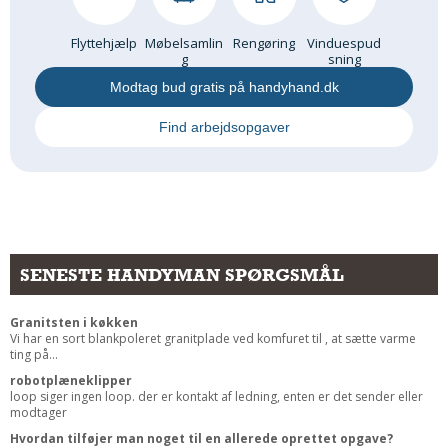
Flyttehjælp
Møbelsamlin
Rengøring
Vinduespud
g
sning
Modtag bud gratis på handyhand.dk
Find arbejdsopgaver
SENESTE HANDYMAN SPØRGSMÅL
Granitsten i køkken
Vi har en sort blankpoleret granitplade ved komfuret til , at sætte varme
ting på...
robotplæneklipper
loop siger ingen loop. der er kontakt af ledning, enten er det sender eller
modtager
Hvordan tilføjer man noget til en allerede oprettet opgave?