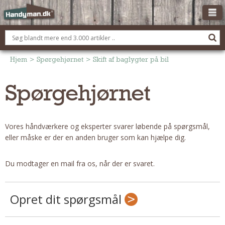
OM HANDYMAN.DK
FÅ 3 TILBUD
Hjem
>
Spørgehjørnet
>
Skift af baglygter på bil
ANNONCERING
Spørgehjørnet
BOLIG KØBERÅDGIVNING
TØMRER/SNEDKER
Vores håndværkere og eksperter svarer løbende på spørgsmål,
Montage Og Nybyg
eller måske er der en anden bruger som kan hjælpe dig.
Reparation Og Vedligehold
Alt Om Køkkenet
Du modtager en mail fra os, når der er svaret.
Om Materialer
Om Værktøj
Opret dit spørgsmål
Andet
ELEKTRIKER