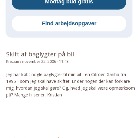
Modtag bud gratis
Om Materialer
Om Værktøj
Find arbejdsopgaver
GLARMESTER
Udskiftning Og Montage
Om Materialer
Skift af baglygter på bil
HANDYMAN
Kristian
/
november 22, 2006 - 11:43
:
Tips Og Tricks
Kemi
Jeg har købt nogle baglygter til min bil - en Citroen Xantia fra
1995 - som jeg skal have skiftet. Er der nogen der kan forklare
Andet
mig, hvordan jeg skal gøre? Og, hvad jeg skal være opmærksom
Båd
på? Mange hilsener, Kristian
GARTNER
Beplantning
Belægning
Skadedyr
Om Værktøj