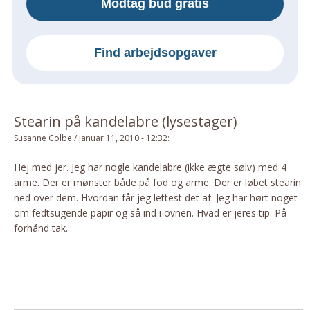
Modtag bud gratis
Om Materialer
Om Værktøj
Find arbejdsopgaver
GLARMESTER
Udskiftning Og Montage
Om Materialer
Stearin på kandelabre (lysestager)
HANDYMAN
Susanne Colbe
/
januar 11, 2010 - 12:32
:
Tips Og Tricks
Kemi
Hej med jer. Jeg har nogle kandelabre (ikke ægte sølv) med 4
arme. Der er mønster både på fod og arme. Der er løbet stearin
Andet
ned over dem. Hvordan får jeg lettest det af. Jeg har hørt noget
Båd
om fedtsugende papir og så ind i ovnen. Hvad er jeres tip. På
GARTNER
forhånd tak.
Beplantning
Belægning
Skadedyr
Om Værktøj