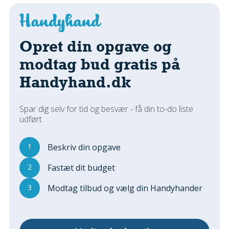
Regler Og Love
Udskiftning Og Montage
Om Materialer
Opret din opgave og
Tips Og Tests
modtag bud gratis på
VVS
Handyhand.dk
Montage Og Udskiftning
Reparation Og Vedligehold
Varme Og Energi
Spar dig selv for tid og besvær - få din to-do liste
udført
Andet
MALER
1
Beskriv din opgave
Indendørs
2
Fastæt dit budget
Udendørs
Kan Det Males?
3
Modtag tilbud og vælg din Handyhander
MURER
Nybygning
Reparationer