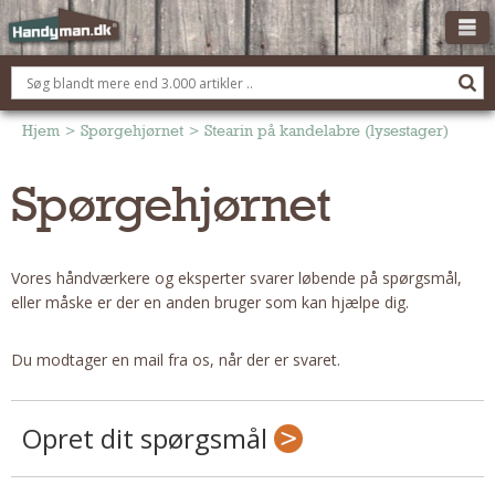
OM HANDYMAN.DK
FÅ 3 TILBUD
Hjem
>
Spørgehjørnet
>
Stearin på kandelabre (lysestager)
ANNONCERING
Spørgehjørnet
BOLIG KØBERÅDGIVNING
TØMRER/SNEDKER
Vores håndværkere og eksperter svarer løbende på spørgsmål,
Montage Og Nybyg
eller måske er der en anden bruger som kan hjælpe dig.
Reparation Og Vedligehold
Alt Om Køkkenet
Du modtager en mail fra os, når der er svaret.
Om Materialer
Om Værktøj
Opret dit spørgsmål
Andet
ELEKTRIKER