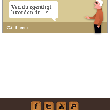
Ved du egentligt
hvordan du ...?
Gå til test »