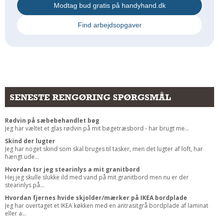
Modtag bud gratis på handyhand.dk
Find arbejdsopgaver
SENESTE RENGØRING SPØRGSMÅL
Rødvin på sæbebehandlet bøg
Jeg har væltet et glas rødvin på mit bøgetræsbord - har brugt me...
Skind der lugter
Jeg har noget skind som skal bruges til tasker, men det lugter af loft, har
hængt ude...
Hvordan tsr jeg stearinlys a mit granitbord
Hej jeg skulle slukke ild med vand på mit granitbord men nu er der
stearinlys på...
Hvordan fjernes hvide skjolder/mærker på IKEA bordplade
Jeg har overtaget et IKEA køkken med en antrasitgrå bordplade af laminat
eller a...