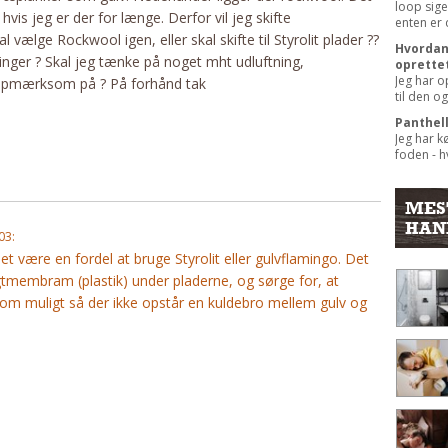
loop sige
vis jeg er der for længe. Derfor vil jeg skifte
enten er 
 vælge Rockwool igen, eller skal skifte til Styrolit plader ??
Hvordan 
inger ? Skal jeg tænke på noget mht udluftning,
oprette
Jeg har o
 opmærksom på ? På forhånd tak
til den og
Panthel
Jeg har k
foden - hv
MES
HAN
03:
et være en fordel at bruge Styrolit eller gulvflamingo. Det
gtmembram (plastik) under pladerne, og sørge for, at
e som muligt så der ikke opstår en kuldebro mellem gulv og