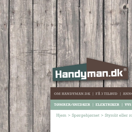
OM HANDYMAN.DK
FÅ 3 TILBUD
ANN
TØMRER/SNEDKER
ELEKTRIKER
VVS
Hjem
>
Spørgehjørnet
>
Styrolit eller 