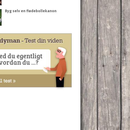
Byg selv en flødebollekanon
dyman
- Test din viden
ed du egentligt
vordan du ...?
l test »