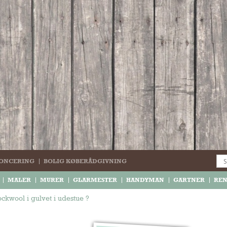
ONCERING
BOLIG KØBERÅDGIVNING
MALER
MURER
GLARMESTER
HANDYMAN
GARTNER
RE
rockwool i gulvet i udestue ?