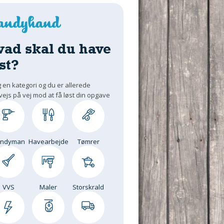
vad skal du have
st?
 en kategori og du er allerede
vejs på vej mod at få løst din opgave
andyman
Havearbejde
Tømrer
VVS
Maler
Storskrald