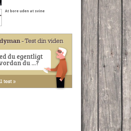
At bore uden at svine
dyman
- Test din viden
ed du egentligt
vordan du ...?
l test »