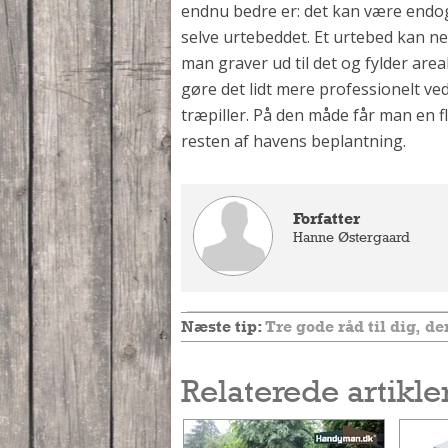
endnu bedre er: det kan være end
selve urtebeddet. Et urtebed kan nem
man graver ud til det og fylder are
gøre det lidt mere professionelt v
træpiller. På den måde får man en fl
resten af havens beplantning.
Forfatter
Hanne Østergaard
Næste tip:
Tre gode råd til dig, d
Relaterede artikle