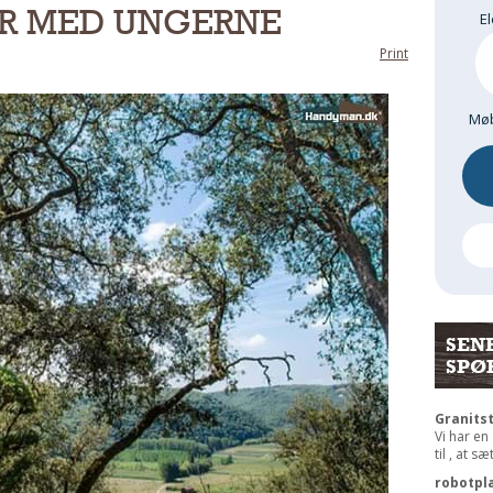
R MED UNGERNE
El
Print
Møb
SEN
SPØ
Granits
Vi har en
til , at s
robotpl