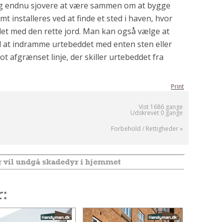
og endnu sjovere at være sammen om at bygge
t installeres ved at finde et sted i haven, hvor
alet med den rette jord. Man kan også vælge at
ed at indramme urtebeddet med enten sten eller
ot afgrænset linje, der skiller urtebeddet fra
Print
Vist 1686 gange
Udskrevet 0 gange
Forbehold / Rettigheder »
er vil undgå skadedyr i hjemmet
r: