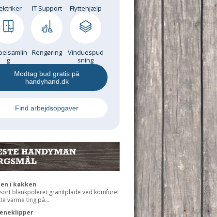
ektriker
IT Support
Flyttehjælp
elsamlin
Rengøring
Vinduespud
g
sning
Modtag bud gratis på
handyhand.dk
Find arbejdsopgaver
ESTE HANDYMAN
RGSMÅL
ten i køkken
 sort blankpoleret granitplade ved komfuret
ætte varme ting på...
æneklipper