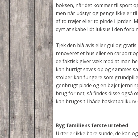
boksen, når det kommer til sport og 
men når udstyr og penge ikke er til
af to trøjer eller to pinde i jorde
dyrt at skabe lidt luksus i den forbi
Tjek den blå avis eller gul og grat
renoveret et hus eller en carport og
de faktisk giver væk mod at man he
kan hurtigt saves op og sømmes samm
stolper kan fungere som grundpille
genbrugt plade og en bøjet jernri
brug for net, så findes disse også 
kan bruges til både basketballkurv 
Byg familiens første urtebed
Urter er ikke bare sunde, de kan o