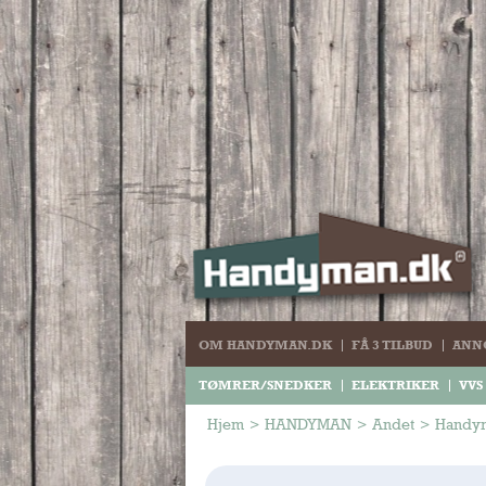
OM HANDYMAN.DK
FÅ 3 TILBUD
ANN
TØMRER/SNEDKER
ELEKTRIKER
VVS
Hjem
>
HANDYMAN
>
Andet
>
Handym