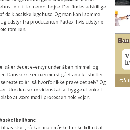
us i en til to meters højde. Der findes adskillige
r af de klassiske legehuse. Og man kan i samme
og udstyr fra producenten Pattex, hvis udstyr er
ele familien.
Han
V
h
ke, så er det et eventyr under åben himmel, og
ner. Danskerne er nærmerst gået amok i shelter-
Gå ti
seneste to år, så hvorfor ikke prøve det selv? Og
er ikke den store videnskab at bygge et enkelt
 elske at være med i processen hele vejen.
r basketballbane
tilpas stort, så kan man måske tænke lidt ud af