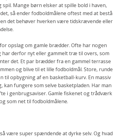
spil. Mange børn elsker at spille bold i haven,
 det, så ender fodboldmålene oftest med at bestå
n. Men det behøver hverken være tidskrævende eller
ndelse.
is for opslag om gamle brædder. Ofte har nogen
 har derfor nyt eller gammelt træ til overs, som
nter det. Et par brædder fra en gammel terrasse
en og blive til et lille fodboldmål. Store, runde
n til opbygning af en basketball-kurv. En massiv
ng, kan fungere som selve basketpladen. Har man
ofte i genbrugsaviser. Gamle fiskenet og trådværk
og som net til fodboldmålene.
gså være super spændende at dyrke selv. Og hvad