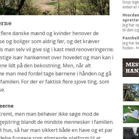
loop sige
enten er 
Hvordan 
oprette
erne
Jeg har o
til den og
i flere danske mænd og kvinder henover de
Panthel
e og boliger som aldrig før, og det kræver
Jeg har k
foden - hv
s man selv vil give sig i kast med renoveringerne.
stige især hankønnet over hovedet og man kan i
MES
e lidt på den bekostning. Men, når alt
HAN
nne man med fordel tage børnene i hånden og gå
milien. For der er faktisk flere sjove ting, som
se.
æerne
stremt, men man behøver ikke søge mod de
ejstring blandt de mindste mennesker i familien.
 hus, så har man sikkert både en have og et par
delse fungere som glimrende platform til at