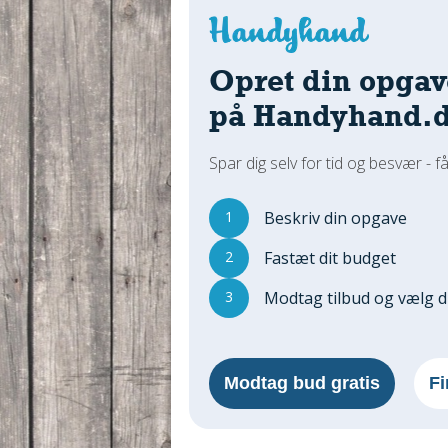
Opret din opgav
på Handyhand.
Spar dig selv for tid og besvær - få
1
Beskriv din opgave
2
Fastæt dit budget
3
Modtag tilbud og vælg 
Modtag bud gratis
Fi