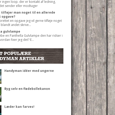
r ingen loop. der er kontakt af ledning,
det sender eller modtager
tilføjer man noget til en allerede
t opgave?
prettet en opgave jeg vil gerne tilføje noget
 blandt andet skrive...
la gulvlampe
øbe en Panthella Gulvlampe den har ridser i
ordan fixer jeg det? E...
T POPULÆRE
DYMAN ARTIKLER
Handyman idéer med ungerne
Byg selv en flødebollekanon
Læder kan farves!