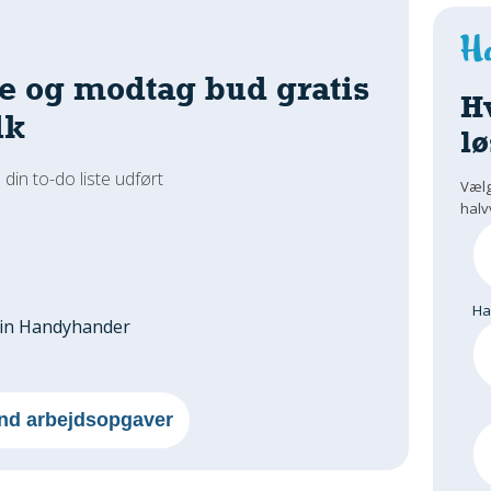
e og modtag bud gratis
H
dk
lø
 din to-do liste udført
Vælg
halv
H
din Handyhander
nd arbejdsopgaver