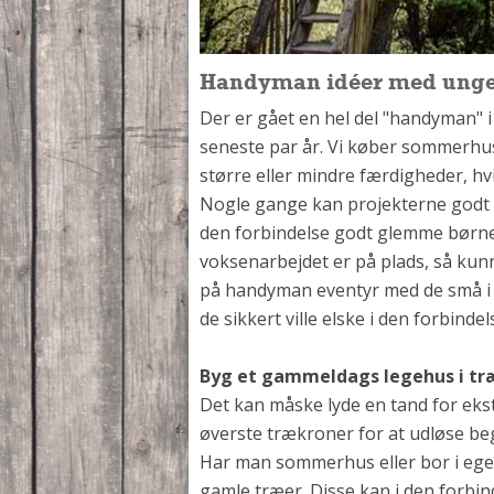
Handyman idéer med ung
Der er gået en hel del "handyman" 
seneste par år. Vi køber sommerhus
større eller mindre færdigheder, hvi
Nogle gange kan projekterne godt 
den forbindelse godt glemme børnen
voksenarbejdet er på plads, så ku
på handyman eventyr med de små i fa
de sikkert ville elske i den forbindel
Byg et gammeldags legehus i tr
Det kan måske lyde en tand for ek
øverste trækroner for at udløse beg
Har man sommerhus eller bor i eget
gamle træer. Disse kan i den forbin