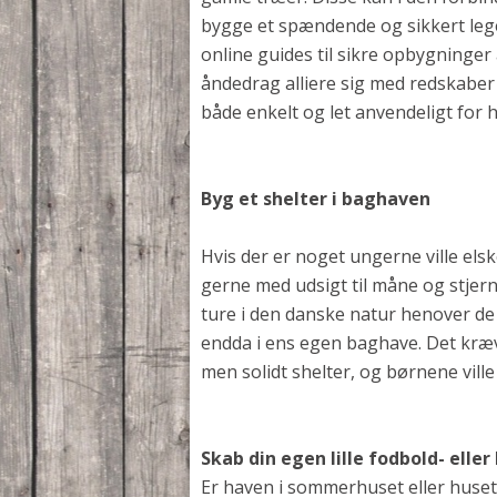
bygge et spændende og sikkert legeh
online guides til sikre opbygninge
åndedrag alliere sig med redskaber 
både enkelt og let anvendeligt for h
Byg et shelter i baghaven
Hvis der er noget ungerne ville els
gerne med udsigt til måne og stjer
ture i den danske natur henover de 
endda i ens egen baghave. Det kræv
men solidt shelter, og børnene ville
Skab din egen lille fodbold- elle
Er haven i sommerhuset eller huset 