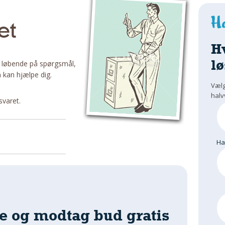
et
H
lø
 løbende på spørgsmål,
 kan hjælpe dig.
Vælg
halv
svaret.
H
e og modtag bud gratis