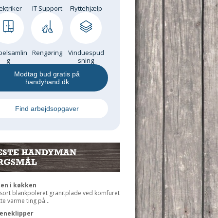
ektriker
IT Support
Flyttehjælp
elsamlin
Rengøring
Vinduespud
g
sning
Modtag bud gratis på
handyhand.dk
Find arbejdsopgaver
ESTE HANDYMAN
RGSMÅL
ten i køkken
 sort blankpoleret granitplade ved komfuret
ætte varme ting på...
æneklipper