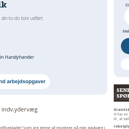
dk
El
 din to-do liste udført
Møb
din Handyhander
nd arbejdsopgaver
SEN
SPØ
 indv.ydervæg
Granits
Vi har en
til , at s
robotpl
enfliseplader"som jeg gerne vil montere på min gavlvæg i