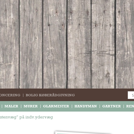
ONCERING
BOLIG KØBERÅDGIVNING
MALER
MURER
GLARMESTER
HANDYMAN
GARTNER
RE
 "stenvæg" på indv.ydervæg