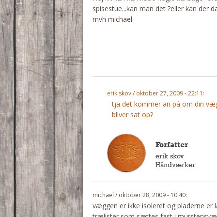
spisestue...kan man det ?eller kan der
mvh michael
erik skov / oktober 27, 2009 - 22:11:
tja det kommer an på om din væg 
bliver sat op?
Forfatter
erik skov
Håndværker
michael / oktober 28, 2009 - 10:40:
væggen er ikke isoleret og pladerne er la
trælister som sættes fast i murstensv