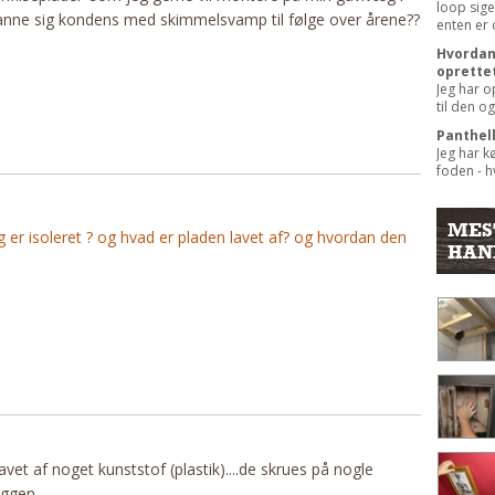
loop sige
 danne sig kondens med skimmelsvamp til følge over årene??
enten er 
Hvordan 
oprette
Jeg har o
til den og
Panthel
Jeg har k
foden - hv
MES
er isoleret ? og hvad er pladen lavet af? og hvordan den
HAN
vet af noget kunststof (plastik)....de skrues på nogle
æggen