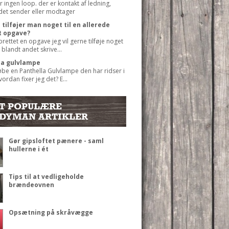
r ingen loop. der er kontakt af ledning,
det sender eller modtager
tilføjer man noget til en allerede
t opgave?
prettet en opgave jeg vil gerne tilføje noget
 blandt andet skrive...
la gulvlampe
øbe en Panthella Gulvlampe den har ridser i
ordan fixer jeg det? E...
T POPULÆRE
DYMAN ARTIKLER
Gør gipsloftet pænere - saml
hullerne i ét
Tips til at vedligeholde
brændeovnen
Opsætning på skråvægge