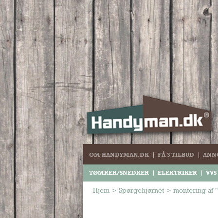
OM HANDYMAN.DK
FÅ 3 TILBUD
ANN
TØMRER/SNEDKER
ELEKTRIKER
VVS
Hjem
>
Spørgehjørnet
>
montering af