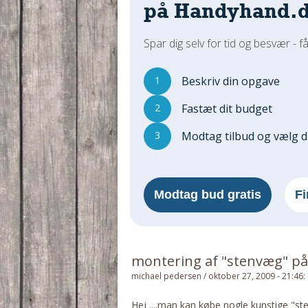
på Handyhand.
Spar dig selv for tid og besvær - få
1
Beskriv din opgave
2
Fastæt dit budget
3
Modtag tilbud og vælg 
Modtag bud gratis
Fi
montering af "stenvæg" på
michael pedersen
/
oktober 27, 2009 - 21:46
:
Hej ....man kan købe nogle kunstige "st