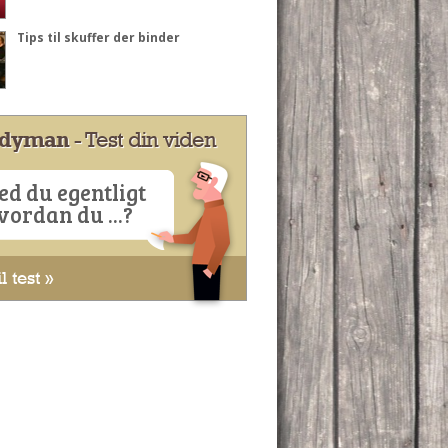
Tips til skuffer der binder
dyman
- Test din viden
ed du egentligt
vordan du ...?
l test »