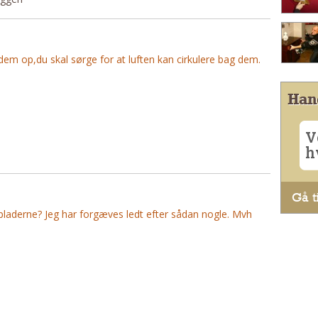
dem op,du skal sørge for at luften kan cirkulere bag dem.
Han
V
h
Gå ti
laderne? Jeg har forgæves ledt efter sådan nogle. Mvh