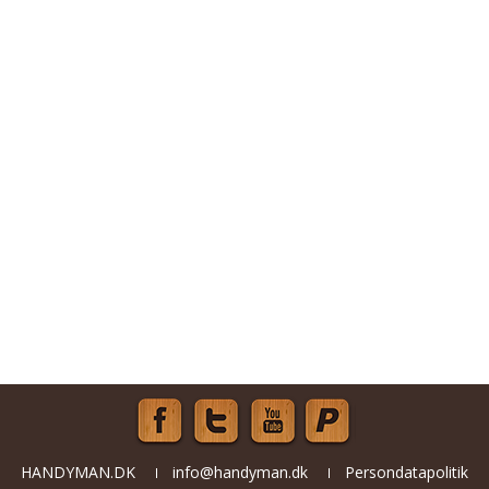
HANDYMAN.DK
info@handyman.dk
Persondatapolitik