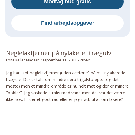
Modtag bud gratis
Om Materialer
Om Værktøj
Find arbejdsopgaver
GLARMESTER
Udskiftning Og Montage
Om Materialer
Neglelakfjerner på nylakeret trægulv
HANDYMAN
Lone Keller Madsen
/
september 11, 2011 - 20:44
:
Tips Og Tricks
Kemi
Jeg har tabt neglelakfjerner (uden acetone) på mit nylakerede
trægulv. Der er tale om mindre sprøjt (gulvtæppet tog det
Andet
meste) men et mindre område er nu helt mat og der er mindre
Båd
"bobler". Jeg vaskede straks med vand men det var desværre
GARTNER
ikke nok. Er der et godt råd eller er jeg nødt til at om-lakere?
Beplantning
Belægning
Skadedyr
Om Værktøj