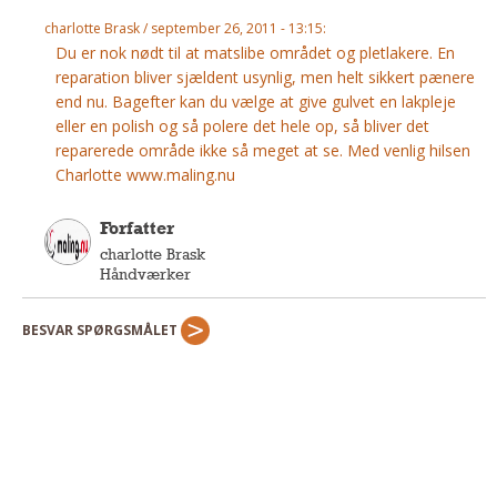
Andet
charlotte Brask / september 26, 2011 - 13:15:
Du er nok nødt til at matslibe området og pletlakere. En
RENGØRING
reparation bliver sjældent usynlig, men helt sikkert pænere
Rengøring Af Overflader
end nu. Bagefter kan du vælge at give gulvet en lakpleje
Pletleksikon
eller en polish og så polere det hele op, så bliver det
reparerede område ikke så meget at se. Med venlig hilsen
Charlotte www.maling.nu
Forfatter
charlotte Brask
Håndværker
BESVAR SPØRGSMÅLET