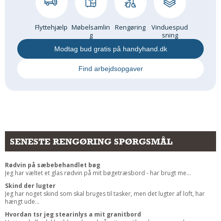
Flyttehjælp
Møbelsamlin
Rengøring
Vinduespud
g
sning
Modtag bud gratis på handyhand.dk
Find arbejdsopgaver
SENESTE RENGØRING SPØRGSMÅL
Rødvin på sæbebehandlet bøg
Jeg har væltet et glas rødvin på mit bøgetræsbord - har brugt me...
Skind der lugter
Jeg har noget skind som skal bruges til tasker, men det lugter af loft, har
hængt ude...
Hvordan tsr jeg stearinlys a mit granitbord