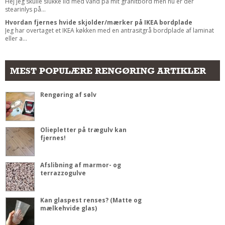
Hej jeg skulle slukke ild med vand på mit granitbord men nu er der
stearinlys på...
Hvordan fjernes hvide skjolder/mærker på IKEA bordplade
Jeg har overtaget et IKEA køkken med en antrasitgrå bordplade af laminat
eller a...
MEST POPULÆRE RENGØRING ARTIKLER
Rengøring af sølv
Oliepletter på trægulv kan
fjernes!
Afslibning af marmor- og
terrazzogulve
Kan glaspest renses? (Matte og
mælkehvide glas)