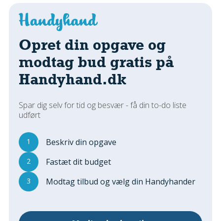
Regler Og Love
Udskiftning Og Montage
Om Materialer
Opret din opgave og
Tips Og Tests
modtag bud gratis på
VVS
Handyhand.dk
Montage Og Udskiftning
Reparation Og Vedligehold
Varme Og Energi
Spar dig selv for tid og besvær - få din to-do liste
udført
Andet
MALER
1
Beskriv din opgave
Indendørs
2
Fastæt dit budget
Udendørs
Kan Det Males?
3
Modtag tilbud og vælg din Handyhander
MURER
Nybygning
Reparationer