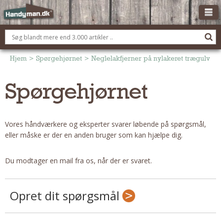
OM HANDYMAN.DK
FÅ 3 TILBUD
Hjem
>
Spørgehjørnet
>
Neglelakfjerner på nylakeret trægulv
ANNONCERING
Spørgehjørnet
BOLIG KØBERÅDGIVNING
TØMRER/SNEDKER
Vores håndværkere og eksperter svarer løbende på spørgsmål,
Montage Og Nybyg
eller måske er der en anden bruger som kan hjælpe dig.
Reparation Og Vedligehold
Alt Om Køkkenet
Du modtager en mail fra os, når der er svaret.
Om Materialer
Om Værktøj
Opret dit spørgsmål
Andet
ELEKTRIKER