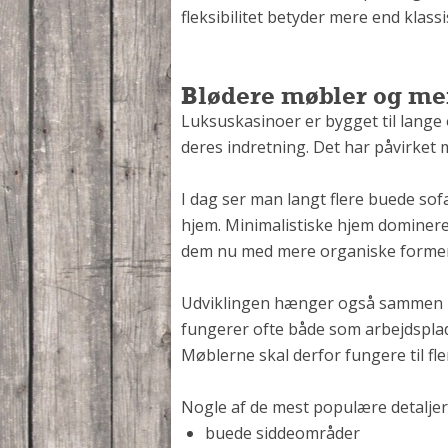
fleksibilitet betyder mere end klas
Blødere møbler og me
Luksuskasinoer er bygget til lange o
deres indretning. Det har påvirket
I dag ser man langt flere buede so
hjem. Minimalistiske hjem dominere
dem nu med mere organiske former
Udviklingen hænger også sammen m
fungerer ofte både som arbejdspla
Møblerne skal derfor fungere til fl
Nogle af de mest populære detaljer 
buede siddeområder