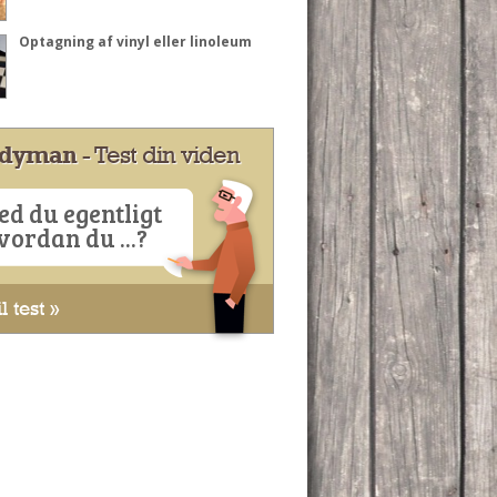
Optagning af vinyl eller linoleum
dyman
- Test din viden
ed du egentligt
vordan du ...?
l test »