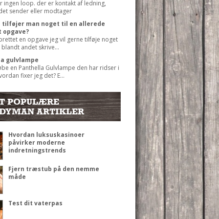
r ingen loop. der er kontakt af ledning,
det sender eller modtager
tilføjer man noget til en allerede
t opgave?
prettet en opgave jeg vil gerne tilføje noget
 blandt andet skrive...
la gulvlampe
øbe en Panthella Gulvlampe den har ridser i
ordan fixer jeg det? E...
T POPULÆRE
DYMAN ARTIKLER
Hvordan luksuskasinoer
påvirker moderne
indretningstrends
Fjern træstub på den nemme
måde
Test dit vaterpas