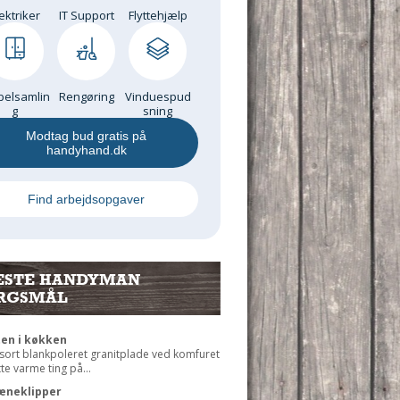
ektriker
IT Support
Flyttehjælp
elsamlin
Rengøring
Vinduespud
g
sning
Modtag bud gratis på
handyhand.dk
Find arbejdsopgaver
ESTE HANDYMAN
RGSMÅL
ten i køkken
 sort blankpoleret granitplade ved komfuret
ætte varme ting på...
æneklipper