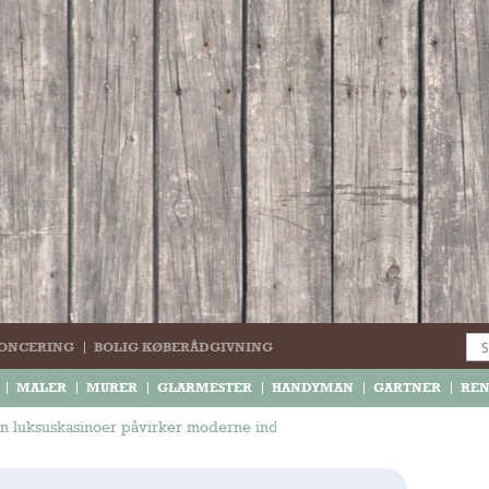
ONCERING
BOLIG KØBERÅDGIVNING
MALER
MURER
GLARMESTER
HANDYMAN
GARTNER
RE
n luksuskasinoer påvirker moderne indretningstrends