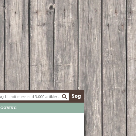
Søg
NGØRING