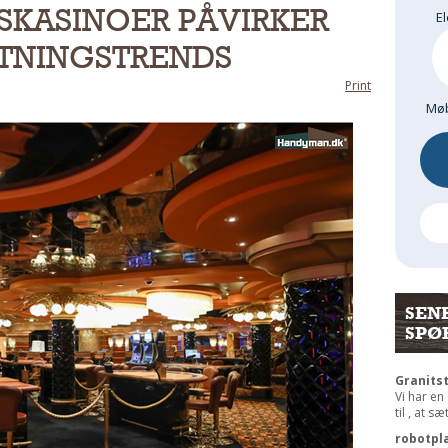
SKASINOER PÅVIRKER
El
TNINGSTRENDS
Print
Møb
SEN
SPØ
Granits
Vi har en
til , at s
robotpl