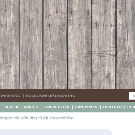
ONCERING
BOLIG KØBERÅDGIVNING
MALER
MURER
GLARMESTER
HANDYMAN
GARTNER
RE
ygger du selv ting til dit soveværelse