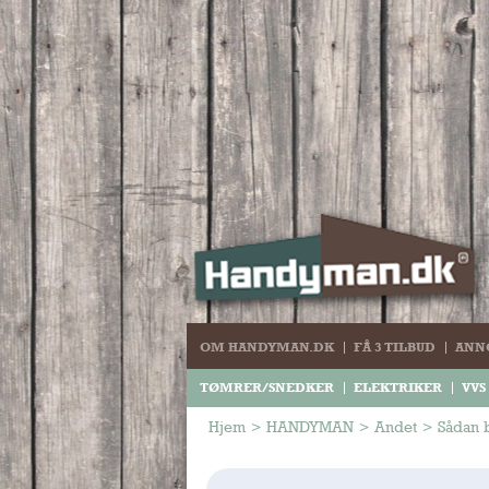
OM HANDYMAN.DK
FÅ 3 TILBUD
ANN
TØMRER/SNEDKER
ELEKTRIKER
VVS
Hjem
>
HANDYMAN
>
Andet
>
Sådan b