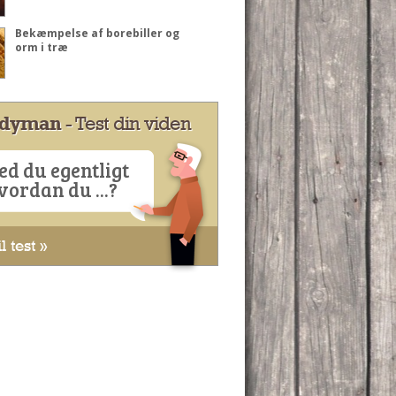
Bekæmpelse af borebiller og
orm i træ
dyman
- Test din viden
ed du egentligt
vordan du ...?
l test »