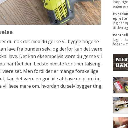
loop sige
enten er 
Hvordan 
oprette
Jeg har o
til den og
relse
Panthel
Jeg har k
nder du nok det med du gerne vil bygge tingene
foden - hv
kan lave fra bunden selv, og derfor kan det være
skal lave. Det kan eksempelvis være du gerne vil
MES
 du har fået den bedste
bedste kontinentalseng
,
HAN
 i værelset. Men fordi der er mange forskellige
et, kan det være en god ide at have en plan for,
ne vil læse mere om, hvordan du selv bygger ting