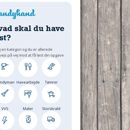
vad skal du have
st?
 en kategori og du er allerede
vejs på vej mod at få løst din opgave
andyman
Havearbejde
Tømrer
VVS
Maler
Storskrald