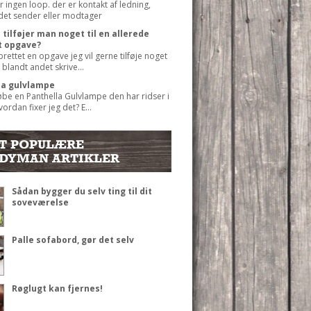
r ingen loop. der er kontakt af ledning,
det sender eller modtager
tilføjer man noget til en allerede
t opgave?
prettet en opgave jeg vil gerne tilføje noget
 blandt andet skrive...
la gulvlampe
øbe en Panthella Gulvlampe den har ridser i
ordan fixer jeg det? E...
T POPULÆRE
DYMAN ARTIKLER
Sådan bygger du selv ting til dit
soveværelse
Palle sofabord, gør det selv
Røglugt kan fjernes!