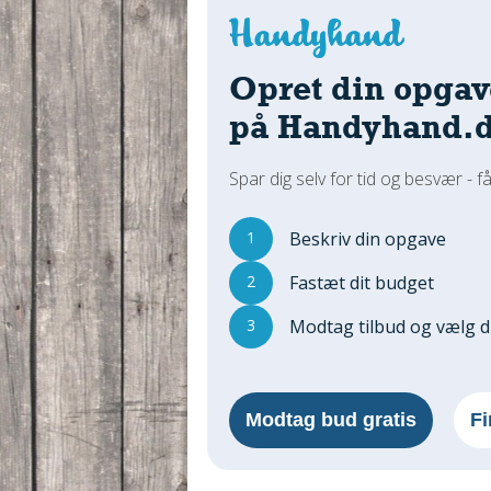
Opret din opgav
på Handyhand.
Spar dig selv for tid og besvær - få
1
Beskriv din opgave
2
Fastæt dit budget
3
Modtag tilbud og vælg 
Modtag bud gratis
Fi