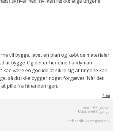
rnæst skriver ned, hvilken rækkefølge tingene
rne vil bygge, lavet en plan og købt de materialer
med at bygge. Og det er her dine handyman
t kan være en god ide at sikre sig at tingene kan
ge, så du ikke bygger noget forgæves. Når det
at pille fra hinanden igen.
Print
Vist 1399 gange
Udskrevet 0 gange
Forbehold / Rettigheder »