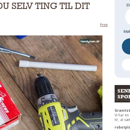
 SELV TING TIL DIT
El
Print
Møb
SEN
SPØ
Granits
Vi har en
til , at s
robotpl