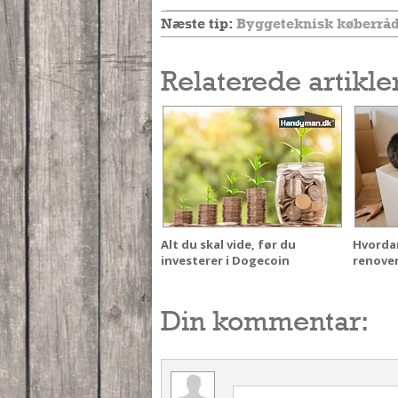
Næste tip:
Byggeteknisk køberrådg
Relaterede artikle
Alt du skal vide, før du
Hvordan
investerer i Dogecoin
renove
Din kommentar: