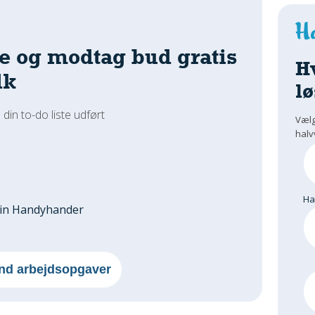
e og modtag bud gratis
H
dk
lø
 din to-do liste udført
Vælg
halv
H
din Handyhander
nd arbejdsopgaver