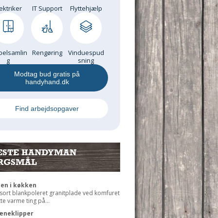
ektriker
IT Support
Flyttehjælp
elsamlin
Rengøring
Vinduespud
g
sning
Modtag bud gratis på
handyhand.dk
Find arbejdsopgaver
ESTE HANDYMAN
RGSMÅL
ten i køkken
 sort blankpoleret granitplade ved komfuret
ætte varme ting på...
æneklipper