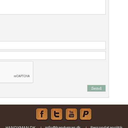
Send
HANDYMAN.DK
info@handyman.dk
Persondatapolitik